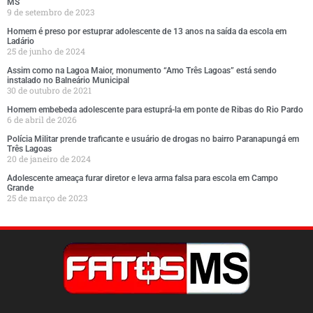
MS
9 de setembro de 2023
Homem é preso por estuprar adolescente de 13 anos na saída da escola em
Ladário
25 de junho de 2024
Assim como na Lagoa Maior, monumento “Amo Três Lagoas” está sendo
instalado no Balneário Municipal
30 de outubro de 2021
Homem embebeda adolescente para estuprá-la em ponte de Ribas do Rio Pardo
6 de abril de 2026
Polícia Militar prende traficante e usuário de drogas no bairro Paranapungá em
Três Lagoas
20 de janeiro de 2024
Adolescente ameaça furar diretor e leva arma falsa para escola em Campo
Grande
25 de março de 2023