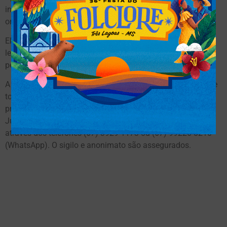
investigadores localizaram o suspeito em sua residência,
onde foi preso.
Ele foi encaminhado à sede da SIG e, após as providências
legais, foi transferido para as celas da DEPAC, onde
permanecerá à disposição da Justiça.
A SIG de Três Lagoas/MS solicita a colaboração e apoio de
toda população três-lagoense, com informações sobre a
prática de crimes e localização de indivíduos foragidos da
Justiça, sendo que as denúncias poderão ser realizadas
através dos telefones (67) 3929-1173 ou (67) 99226-8210
(WhatsApp). O sigilo e anonimato são assegurados.