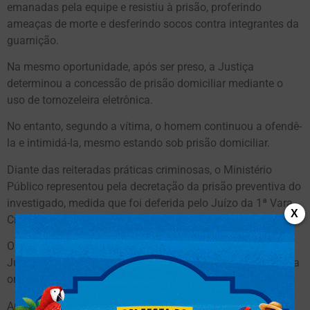
emanadas pela equipe e resistiu à prisão, proferindo
ameaças de morte e desferindo socos contra integrantes da
guarnição.
Na mesmo oportunidade, após ser preso, a Justiça
determinou a concessão de prisão domiciliar mediante o
uso de tornozeleira eletrônica.
No entanto, segundo a vítima, o homem continuou a ofendê-
la e intimidá-la, mesmo estando sob prisão domiciliar.
Diante das reiteradas práticas criminosas, o Ministério
Público representou pela decretação da prisão preventiva do
investigado, medida que foi deferida pelo Juízo da 1ª Vara
X
Criminal Residual de Três Lagoas.
O mandado de prisão foi encaminhado à SIG pelo Poder
Judiciário, com solicitação de apoio para o cumprimento da
ordem judicial.
Após levantamentos preliminares e diligências, os