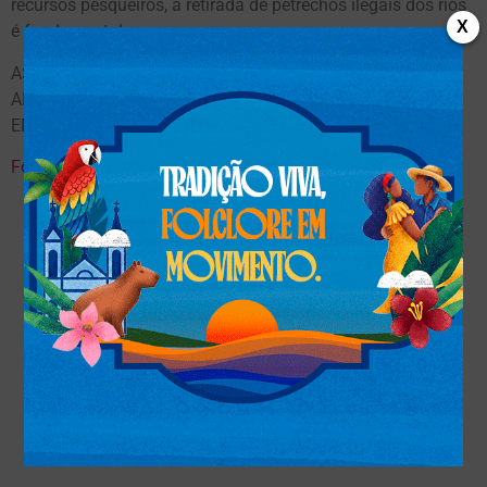
recursos pesqueiros, a retirada de petrechos ilegais dos rios
X
é fundamental.
ASSESSORIA DE COMUNICAÇÃO DA POLÍCIA MILITAR
AMBIENTAL – PMMS – (Contato – TENENTE CORONEL
EDNILSON PAULINO QUEIROZ) tel. – 3357-1500
Fonte