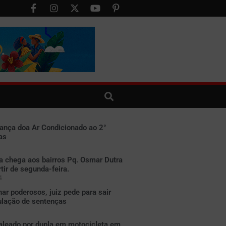
ança doa Ar Condicionado ao 2°
as
a chega aos bairros Pq. Osmar Dutra
rtir de segunda-feira.
4
r poderosos, juiz pede para sair
ulação de sentenças
leado por dupla em motocicleta em