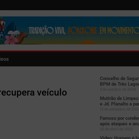
deos
Conselho de Segur
BPM de Três Lago
3 de outubro de 2024
 recupera veículo
Mutirão de Limpez
e Jd. Planalto a pa
13 de setembro de 202
Famoso por condena
após ataques e an
25 de abril de 2022
Video: Homem é ba