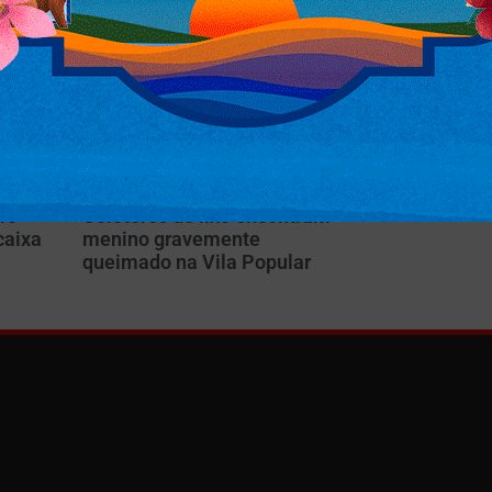
ro
Coletores de lixo encontram
caixa
menino gravemente
m
queimado na Vila Popular