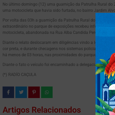
No último domingo (12) uma guarnição da Patrulha Rural do 2º
uma motocicleta que havia sido furtada, no bairro Jardim Al
Por volta das 03h a guarnição da Patrulha Rural do 2º Batalh
extraordinário no parque de exposições recebeu informações r
motocicleta, abandonada na Rua Alba Candida Pereira da Silv
Diante o relato deslocaram em diligências vindo a localizar
cor preta, e durante checagens nos sistemas policiais consta
há menos de 03 horas, nas proximidades do parque de exposi
Diante o fato o veículo foi encaminhado a delegacia de polícia 
(*) RADÍO CAÇULA
Artigos Relacionados