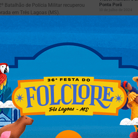
Ponta Porã
 Batalhão de Polícia Militar recuperou
10 de julho de 2024
vorada em Três Lagoas (MS).
Mulher tem dedo d
ão durante apoio ao policiamento
espada em Campo
12 de março de 2024
elatando a existência de um veículo tipo
Jovem procura dele
a.
íntimos em site po
2 de maio de 2023
 uma motocicleta Honda/CG 150 FAN ESI, na
taram que a motocicleta havia sido furtada
ções.
onde foi restituído ao proprietário.