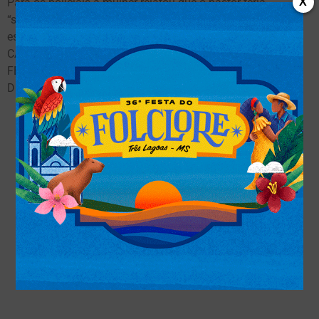
Para os policiais a mulher relatou que o pastor teria
X
“sumido”, após vários comentários que o tal líder religioso,
estaria realizando sexo oral, em adolescentes e crianças. O
CASO FOI RELATADO VERBALMENTE AO DELEGADO
FERNANDO CASATTI E SERÁ INVESTIGADO PELA 3ª
DELEGACIA DE POLÍCIA CIVIL.