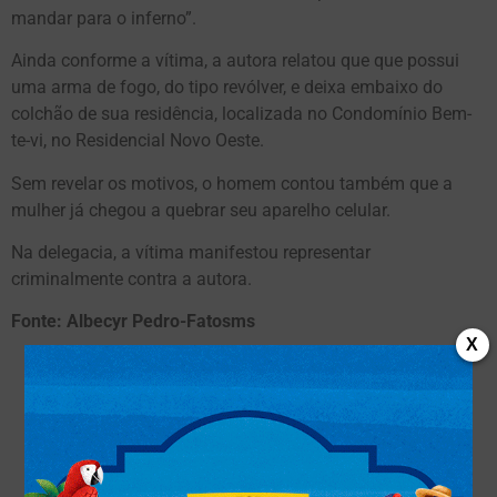
mandar para o inferno”.
Ainda conforme a vítima, a autora relatou que que possui
uma arma de fogo, do tipo revólver, e deixa embaixo do
colchão de sua residência, localizada no Condomínio Bem-
te-vi, no Residencial Novo Oeste.
Sem revelar os motivos, o homem contou também que a
mulher já chegou a quebrar seu aparelho celular.
Na delegacia, a vítima manifestou representar
criminalmente contra a autora.
Fonte: Albecyr Pedro-Fatosms
X