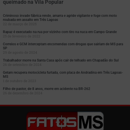
queimado na Vila Popular
Criminoso invade fábrica rende, amarra e agride vigilante e foge com moto
roubada em assalto em Três Lagoas
22 de março de 2025
Rapaz é executado na rua por vizinho com tiro na nuca em Campo Grande
25 de fevereiro de 2022
Correios e GCM interceptam encomendas com drogas que sairiam de MS para
SP
29 de agosto de 2024
Trabalhador morre na Santa Casa após cair de telhado em Chapadão do Sul
26 de setembro de 2024
Getam recupera motocicleta furtada, com placa de Andradina em Três Lagoas-
MS
1 de outubro de 2023
Filho de pastor, de 8 anos, morre em acidente na BR-262
26 de dezembro de 2024