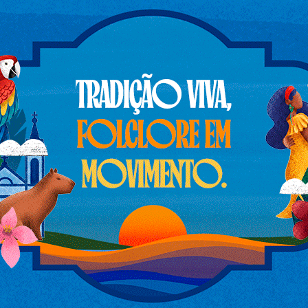
o Permanentes (APPs).
cia do reservatório da Usina de Jupiá – e
roprietários de ranchos e
os.
olvimento econômico através do turismo
 como novos projetos de turismo, tendo em
isse.
oposta de regularização das edificações
dir de Oliveira, visando estreitar laços
o turismo no Rio Sucuriú e Paraná.
iloto, em parceria com a Secretaria de
ção Permanente (APP) do reservatório