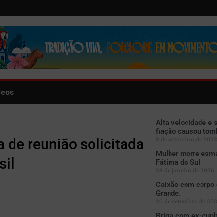
deos
Alta velocidade e 
fiação causou tom
8 de setembro de 2023
a de reunião solicitada
Mulher morre esma
sil
Fátima do Sul
28 de janeiro de 2026
Caixão com corpo 
Grande.
20 de setembro de 20
Briga com ex-cun