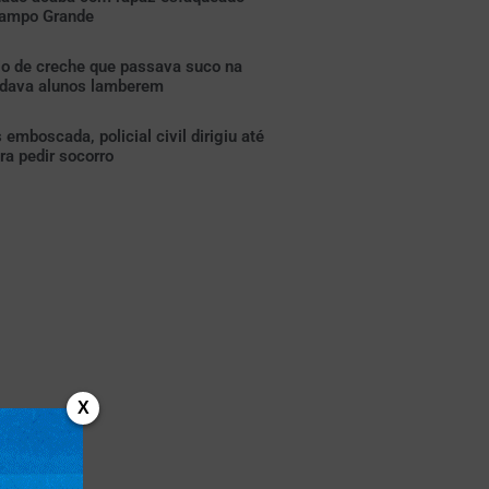
Campo Grande
io de creche que passava suco na
ndava alunos lamberem
emboscada, policial civil dirigiu até
a pedir socorro
X