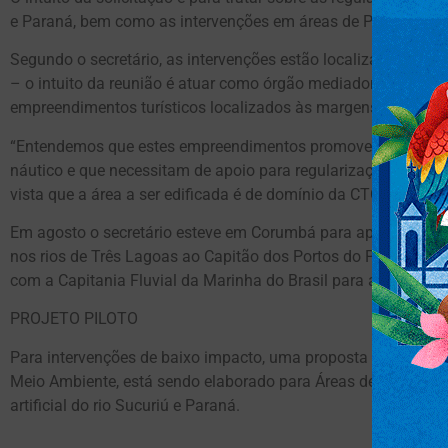
e Paraná, bem como as intervenções em áreas de Preservaçã
Segundo o secretário, as intervenções estão localizadas na ba
– o intuito da reunião é atuar como órgão mediador entre os p
empreendimentos turísticos localizados às margens desses ri
“Entendemos que estes empreendimentos promovem o desenv
náutico e que necessitam de apoio para regularização, assim
vista que a área a ser edificada é de domínio da CTG Brasil”, d
Em agosto o secretário esteve em Corumbá para apresentar pr
nos rios de Três Lagoas ao Capitão dos Portos do Pantanal Glei
com a Capitania Fluvial da Marinha do Brasil para alavancar 
PROJETO PILOTO
Para intervenções de baixo impacto, uma proposta de projeto p
Meio Ambiente, está sendo elaborado para Áreas de Preserva
artificial do rio Sucuriú e Paraná.