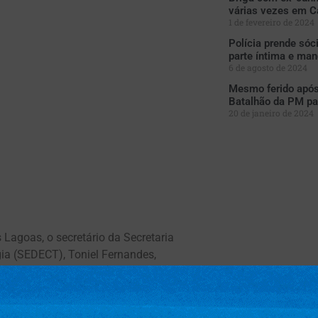
várias vezes em 
1 de fevereiro de 2024
Polícia prende sóc
parte íntima e ma
6 de agosto de 2024
Mesmo ferido após 
Batalhão da PM par
20 de janeiro de 2024
Lagoas, o secretário da Secretaria
ia (SEDECT), Toniel Fernandes,
um ofício solicitando reunião com
 de edificações construídas nos Rios Sucuriú