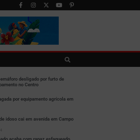
semáforo desligado por furto de
bamento no Centro
gada por equipamento agrícola em
de idoso cai em avenida em Campo
24
hado acaba com rapaz esfaqueado