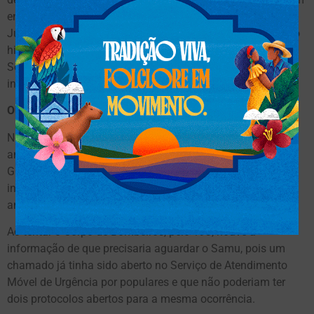
entrou em contato com a Sejusp (Secretaria de Estado de
Justiça e Segurança Pública) que informou que verificará o
histórico do Ciops (Centro Integrado de Operações de
Segurança) nesta sexta-feira (24) e irá repassar
informações.
Outro caso
No último dia 18 deste mês, família de uma mulher de 42
anos, que se acidentou na Avenida Guaicurus, em Campo
Grande precisou acionar o socorro particular depois de ser
informada que não havia previsão de chegada de uma
ambulância do Samu.
Ao tentar o Corpo de Bombeiros, pelo 193, houve a
informação de que precisaria aguardar o Samu, pois um
chamado já tinha sido aberto no Serviço de Atendimento
Móvel de Urgência por populares e que não poderiam ter
dois protocolos abertos para a mesma ocorrência.