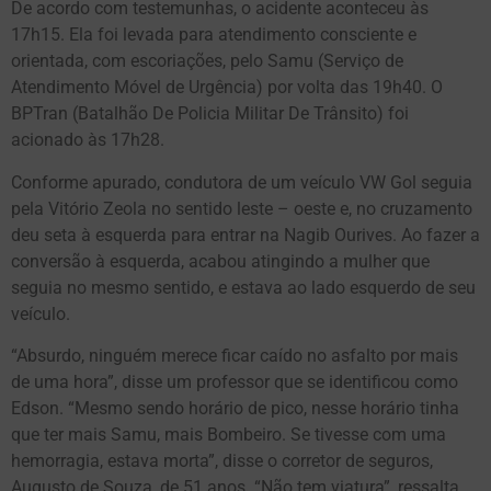
De acordo com testemunhas, o acidente aconteceu às
17h15. Ela foi levada para atendimento consciente e
orientada, com escoriações, pelo Samu (Serviço de
Atendimento Móvel de Urgência) por volta das 19h40. O
BPTran (Batalhão De Policia Militar De Trânsito) foi
acionado às 17h28.
Conforme apurado, condutora de um veículo VW Gol seguia
pela Vitório Zeola no sentido leste – oeste e, no cruzamento
deu seta à esquerda para entrar na Nagib Ourives. Ao fazer a
conversão à esquerda, acabou atingindo a mulher que
seguia no mesmo sentido, e estava ao lado esquerdo de seu
veículo.
“Absurdo, ninguém merece ficar caído no asfalto por mais
de uma hora”, disse um professor que se identificou como
Edson. “Mesmo sendo horário de pico, nesse horário tinha
que ter mais Samu, mais Bombeiro. Se tivesse com uma
hemorragia, estava morta”, disse o corretor de seguros,
Augusto de Souza, de 51 anos. “Não tem viatura”, ressalta