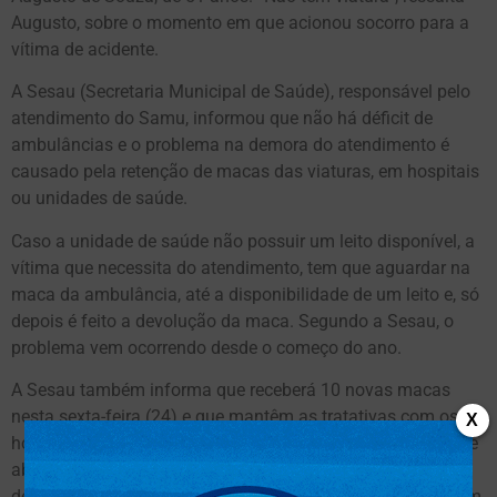
Augusto, sobre o momento em que acionou socorro para a
vítima de acidente.
A Sesau (Secretaria Municipal de Saúde), responsável pelo
atendimento do Samu, informou que não há déficit de
ambulâncias e o problema na demora do atendimento é
causado pela retenção de macas das viaturas, em hospitais
ou unidades de saúde.
Caso a unidade de saúde não possuir um leito disponível, a
vítima que necessita do atendimento, tem que aguardar na
maca da ambulância, até a disponibilidade de um leito e, só
depois é feito a devolução da maca. Segundo a Sesau, o
problema vem ocorrendo desde o começo do ano.
A Sesau também informa que receberá 10 novas macas
nesta sexta-feira (24) e que mantêm as tratativas com os
X
hospitais para evitar esse problema, faz o remanejamento e
abertura de novos leitos para que seja possível absorver a
demanda. Em relação ao Corpo de Bombeiros, a reportagem