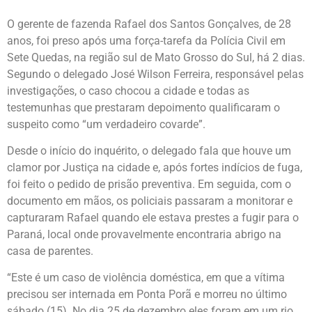
O gerente de fazenda Rafael dos Santos Gonçalves, de 28
anos, foi preso após uma força-tarefa da Polícia Civil em
Sete Quedas, na região sul de Mato Grosso do Sul, há 2 dias.
Segundo o delegado José Wilson Ferreira, responsável pelas
investigações, o caso chocou a cidade e todas as
testemunhas que prestaram depoimento qualificaram o
suspeito como “um verdadeiro covarde”.
Desde o início do inquérito, o delegado fala que houve um
clamor por Justiça na cidade e, após fortes indícios de fuga,
foi feito o pedido de prisão preventiva. Em seguida, com o
documento em mãos, os policiais passaram a monitorar e
capturaram Rafael quando ele estava prestes a fugir para o
Paraná, local onde provavelmente encontraria abrigo na
casa de parentes.
“Este é um caso de violência doméstica, em que a vítima
precisou ser internada em Ponta Porã e morreu no último
sábado (15). No dia 25 de dezembro eles foram em um rio