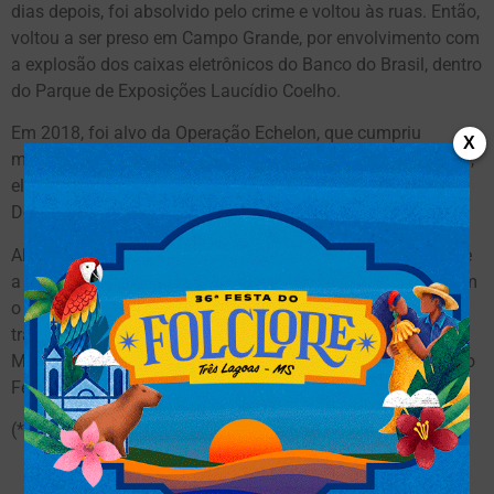
dias depois, foi absolvido pelo crime e voltou às ruas. Então,
voltou a ser preso em Campo Grande, por envolvimento com
a explosão dos caixas eletrônicos do Banco do Brasil, dentro
do Parque de Exposições Laucídio Coelho.
Em 2018, foi alvo da Operação Echelon, que cumpriu
X
mandados em Mato Grosso do Sul contra o PCC. Na época,
ele estava preso na PED (Penitenciária Estadual de
Dourados).
Além das várias passagens, ligações interceptadas durante
a Operação Fénix, deflagrada pela Polícia Federal, provaram
o envolvimento do suspeito, e de toda a família, com o
traficante Luiz Fernando da Costa, o ‘Fernandinho Beira-
Mar’, no período em que ambos estavam presos no Presídio
Federal de Catanduvas, no Paraná. –
(*) CREDITO: CAMPO GRANDE NEWS