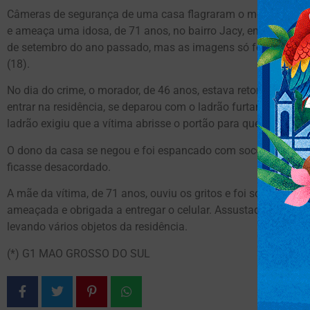
Câmeras de segurança de uma casa flagraram o momento em
e ameaça uma idosa, de 71 anos, no bairro Jacy, em Campo G
de setembro do ano passado, mas as imagens só foram divulgad
(18).
No dia do crime, o morador, de 46 anos, estava retornando d
entrar na residência, se deparou com o ladrão furtando objeto
ladrão exigiu que a vítima abrisse o portão para que ele pudes
O dono da casa se negou e foi espancado com socos e chutes
ficasse desacordado.
A mãe da vítima, de 71 anos, ouviu os gritos e foi socorrer o f
ameaçada e obrigada a entregar o celular. Assustada, a idosa 
levando vários objetos da residência.
(*) G1 MAO GROSSO DO SUL