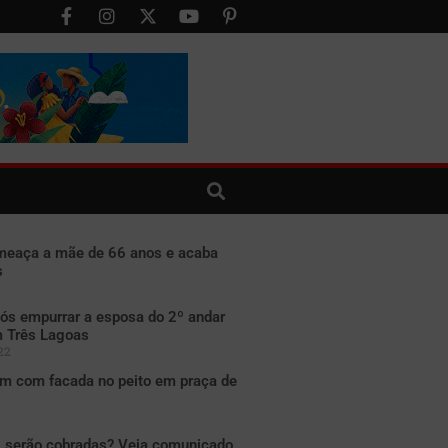
eaça a mãe de 66 anos e acaba
s
s empurrar a esposa do 2º andar
m Três Lagoas
22
 com facada no peito em praça de
X serão cobradas? Veja comunicado