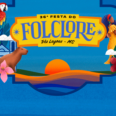
 que um ladrão agride um homem a socos
rande (MS). O caso aconteceu no dia 14
as pela Polícia Civil nesta terça-feira
e um passeio com seu cachorro quando, ao
s. Ao perceber que havia sido descoberto, o
se fugir com os itens.
 na cabeça, que fizeram com que ele
ilho. Ao se deparar com o bandido, ela foi
abriu o portão para o bandido, que fugiu