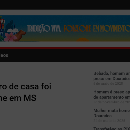
deos
Bêbado, homem am
preso em Dourado
5 de maio de 2025
o de casa foi
Homem é preso apó
ime em MS
de apartamento e
17 de novembro de 20
Mulher mata homem
Dourados
24 de maio de 2025
Transferências PI