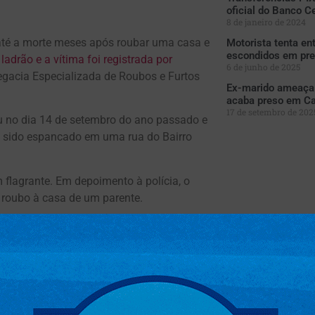
oficial do Banco Ce
8 de janeiro de 2024
 até a morte meses após roubar uma casa e
Motorista tenta en
escondidos em pre
ladrão e a vítima foi registrada por
6 de junho de 2025
egacia Especializada de Roubos e Furtos
Ex-marido ameaça 
acaba preso em C
17 de setembro de 202
eu no dia 14 de setembro do ano passado e
a sido espancado em uma rua do Bairro
 flagrante. Em depoimento à polícia, o
roubo à casa de um parente.
 de agressão. O homicídio segue em
 Ermildo após investigações da Derf, que
raticados por Ermildo, sendo que
s deverão ser comunicadas à Derf”.