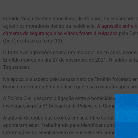
Ermildo Veiga Martins Kaneshige, de 45 anos, foi espancado
agredir os moradores dentro da residência.
A agressão entre o 
câmeras de segurança e os vídeos foram divulgados
pela Del
(Derf) nesta terça-feira (19).
O furto e as agressões contra um morador, de 46 anos, ocorr
Ermildo morreu no dia 27 de novembro de 2021. O ladrão teri
Taquarussu.
Na época, o suspeito pelo assassinato de Ermildo foi preso em
homem que matou Ermildo disse que teria o matado após um 
A Polícia Civil descarta a ligação entre o homicídio e o caso
investigação pela 5ª Delegacia de Polícia, em Campo Grande.
A autoria do roubo que ocorreu em setembro só foi atribuída a
apontaram estar “trabalhando para identificar outros crimes p
informações do envolvimento do suspeito em crimes similare