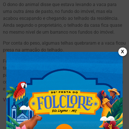
O dono do animal disse que estava levando a vaca para
uma outra área de pasto, no fundo do imóvel, mas ela
acabou escapando e chegando ao telhado da residência.
Ainda segundo o proprietário, o telhado da casa fica quase
no mesmo nível de um barranco nos fundos do imóvel.
Por conta do peso, algumas telhas quebraram e a vaca ficou
presa na armação do telhado.
X
Foram necessárias três equipes de resgate para conseguir
tirar o animal de lá. Os bombeiros usaram tábuas e cordas
para conduzir a vaca para o outro lado do telhado, onde
conseguiram colocar o animal no chão. A vaca não se feriu
e foi devolvida para o dono.
Video: resgate da vaca