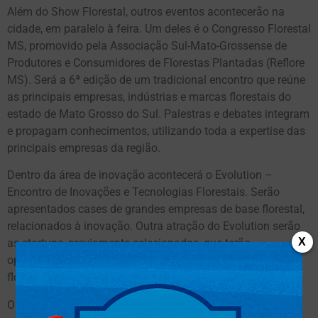
Além do Show Florestal, outros eventos acontecerão na
cidade, em paralelo à feira. Um deles é o Congresso Florestal
MS, promovido pela Associação Sul-Mato-Grossense de
Produtores e Consumidores de Florestas Plantadas (Reflore
MS). Será a 6ª edição de um tradicional encontro que reúne
as principais empresas, indústrias e marcas florestais do
estado de Mato Grosso do Sul. Palestras e debates integram
e propagam conhecimentos, utilizando toda a expertise das
principais empresas da região.
Dentro da área de inovação acontecerá o Evolution –
Encontro de Inovações e Tecnologias Florestais. Serão
apresentados cases de grandes empresas de base florestal,
relacionados à inovação. Outra atração do Evolution serão
X
as startups, previamente selecionadas, que terão
oportunidade de apresentar novas soluções ao mercado
florestal.
O Show Florestal já conta com mais de 100 expositores