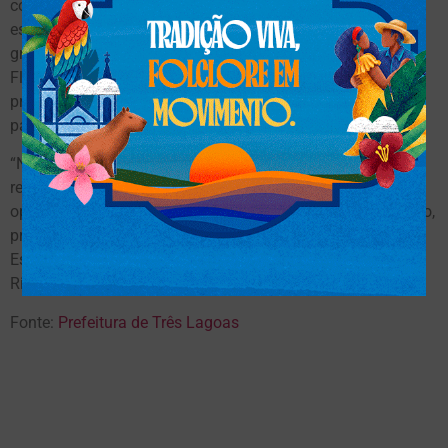
confirmados e será realizado na Arena Mix. As inscrições
estão abertas pelo site: www.showflorestal.com.br e são
gratuitas se forem feitas antecipadamente. Além do Show
Florestal, a programação paralela à feira deve atrair
profissionais de todas as regiões do Brasil e de outros
países.
“Nossa expectativa é a melhor possível. Há uma demanda
represada por encontros presenciais. A feira será uma
oportunidade de reencontrarmos grandes parceiros e, lógico,
proporcionar um ambiente para realizações de negócios.
Este sempre foi um dos propósitos da Malinovski”, explica
Ricardo Malinovski, CEO da empresa organizadora.
Fonte:
Prefeitura de Três Lagoas