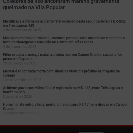
Coletores de lixo encontram menino gravemente
queimado na Vila Popular
Identificada a vítima de acidente fatal ocorrido nesta segunda-feira na BR-262,
em Três Lagoas-MS
2 de dezembro de 2025
Moradora retorna do trabalho, encontra porta da casa arrombada e constata o
furto de viodegame e televisão no Centro em Três Lagoas
4 de janeiro de 2023
Filho estupra e ameaça matar a própria mãe em Campo Grande; suspeito foi
preso em flagrante
23 de março de 2026
Mulher é encontrada morta com sinais de violência próximo às magens de
córrego
1 de novembro de 2025
Acidente grave com vitima fatal é registrado na MS-112, entre Três Lagoas e
Inocência-MS
3 de abril de 2025
Homem mata outro a tiros, morto tinha no carro R$ 17 mil e drogas em Campo
Grande
1 de dezembro de 2023