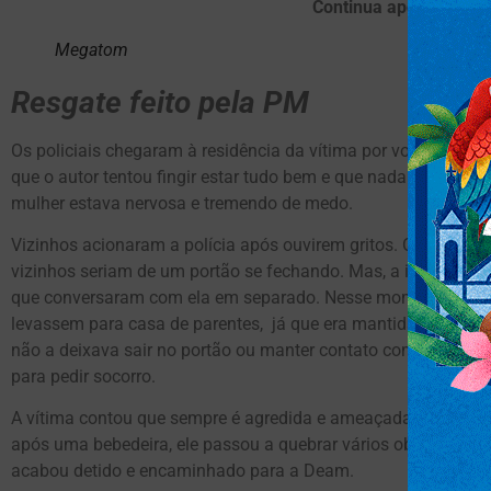
Continua após publici
Megatom
Resgate feito pela PM
Os policiais chegaram à residência da vítima por volta das 
que o autor tentou fingir estar tudo bem e que nada havia oco
mulher estava nervosa e tremendo de medo.
Vizinhos acionaram a polícia após ouvirem gritos. O homem ch
vizinhos seriam de um portão se fechando. Mas, a inquietude
que conversaram com ela em separado. Nesse momento, ela p
levassem para casa de parentes, já que era mantida há cerca 
não a deixava sair no portão ou manter contato com ninguém. 
para pedir socorro.
A vítima contou que sempre é agredida e ameaçada de morte 
após uma bebedeira, ele passou a quebrar vários objetos d
acabou detido e encaminhado para a Deam.