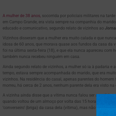
A mulher de 38 anos,
socorrida por policiais militares na tard
em Campo Grande, era vista sempre na companhia do marido
educado e comunicativo, segundo relato de vizinhos ao
Jorna
Vizinhos disseram que a mulher era muito calada e que nunca
idosa de 60 anos, que morava quase aos fundos da casa da ví
foi na última sexta-feira (18), e que ela nunca apareceu co
também nunca recebeu ninguém em casa.
Ainda segundo relato de vizinhos, a mulher só ia à padaria e 
tempo, estava sempre acompanhada do marido, que era muit
vizinhos. Na residência do casal, apenas parentes do homem f
morreu, há cerca de 2 anos, nenhum parente dela era visto na
A vizinha ainda disse que a vítima nunca falou ser agredida 
quando voltou de um almoço por volta das 15 horas, viu que a
‘converseiro’ (briga) da casa dela (vítima), mas não dava para s