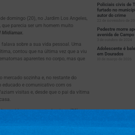
Policiais civis de
furtado no municípi
autor do crime
e de domingo (20), no Jardim Los Angeles,
22 de novembro de 20
, que parecia ser um homem muito
Pedestre morre apó
l Midiamax.
avenida de Campo
3 de outubro de 2024
 falava sobre a sua vida pessoal. Uma
Adolescente é bale
tima, contou que na última vez que a viu
em Dourados
m hematomas aparentes no corpo, mas que
10 de março de 2026
ao mercado sozinha e, no restante do
o educado e comunicativo com os
aziam visitas e, desde que o pai da vítima
 casa.
pelo marido, e que nesse domingo (20)
 polícia estava na região. “Eu ouvi um
aber direito o que era”, falou a idosa.