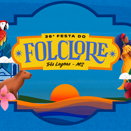
dade
16 horas desse domingo (20), momento em
rrido, mas os militares perceberam que a
egou a dizer que os gritos ouvidos pelos
 da vítima chamou a atenção dos policiais
ediu para que eles a salvassem e a
de dois anos em cárcere pelo marido, que
Ela ainda revelou que não tinha celular
pelo marido e que nesse domingo (20),
a casa. O homem negou as acusações, mas