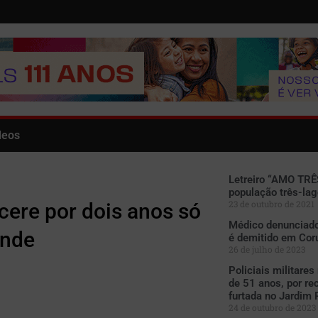
deos
Letreiro “AMO TRÊ
população três-la
23 de outubro de 2021
cere por dois anos só
Médico denunciado 
ande
é demitido em Co
26 de julho de 2023
Policiais militares
de 51 anos, por re
furtada no Jardim 
24 de outubro de 2023