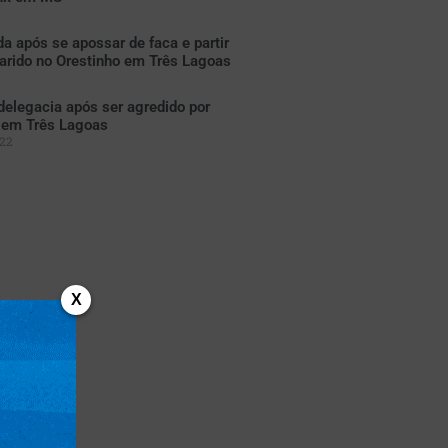
a após se apossar de faca e partir
arido no Orestinho em Três Lagoas
elegacia após ser agredido por
o em Três Lagoas
022
X