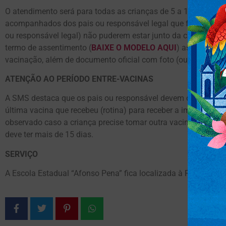
O atendimento será para todas as crianças de 5 a 11 anos de
acompanhados dos pais ou responsável legal que farão o ass
ou responsável legal) não puderem estar junto da criança, o 
termo de assentimento (
BAIXE O MODELO AQUI
) assinado (p
vacinação, além de documento oficial com foto (ou Certidão d
ATENÇÃO AO PERÍODO ENTRE-VACINAS
A SMS destaca que os pais ou responsável devem observar se
última vacina que recebeu (rotina) para receber a imunização
observado caso a criança precise tomar outra vacina (rotina) 
deve ter mais de 15 dias.
SERVIÇO
A Escola Estadual “Afonso Pena” fica localizada à Rua Zuleid