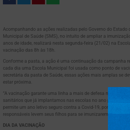
Acompanhando as ações realizadas pelo Governo do Estado de
Municipal de Saúde (SMS), no intuito de ampliar a imunização
anos de idade, realizará nesta segunda-feira (21/02) na Esco
vacinação das 8h às 18h.
Conforme a pasta, a ação é uma continuação da campanha r
cada dia uma Escola Municipal foi usada como ponto de vaci
secretária da pasta de Saúde, essas ações mais amplas se de
estar próxima.
“A vacinação garante uma linha a mais de defesa no retorno 
sanitários que já implantamos nas escolas no ano passado, 
permite um ano letivo seguro contra a Covid-19, por isso é de
responsáveis levem seus filhos para se imunizarem”, ressaltou
DIA DA VACINAÇÃO