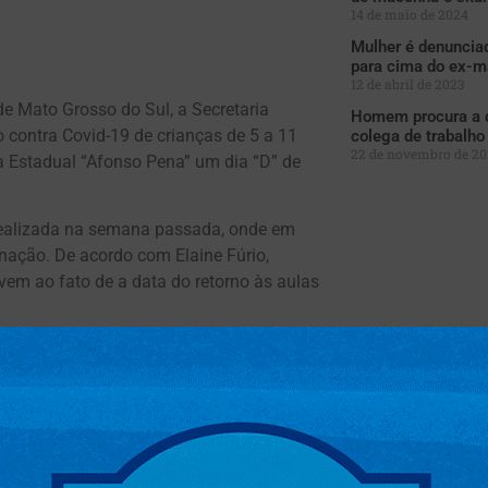
14 de maio de 2024
Mulher é denunciad
para cima do ex-m
12 de abril de 2023
 Mato Grosso do Sul, a Secretaria
Homem procura a d
 contra Covid-19 de crianças de 5 a 11
colega de trabalh
22 de novembro de 2
la Estadual “Afonso Pena” um dia “D” de
ealizada na semana passada, onde em
nação. De acordo com Elaine Fúrio,
vem ao fato de a data do retorno às aulas
seguro às aulas, além de todos os cuidados
agora temos mais essa ferramenta que
 suma importância que os pais e
 Elaine.