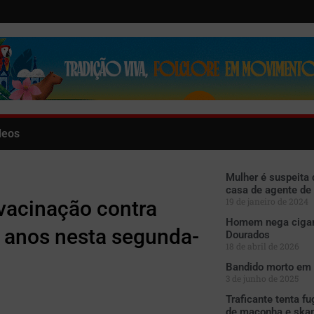
deos
Mulher é suspeita d
casa de agente de
19 de janeiro de 2024
 vacinação contra
Homem nega cigarr
1 anos nesta segunda-
Dourados
18 de abril de 2026
Bandido morto em 
3 de junho de 2025
Traficante tenta f
de maconha e ska