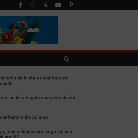
e furtar bicicleta e atear fogo em
 saúde
o e acaba atingido com pedrada em
confronto tinha 20 anos
ugir, mas é detido com carga valiosa
nk em MS