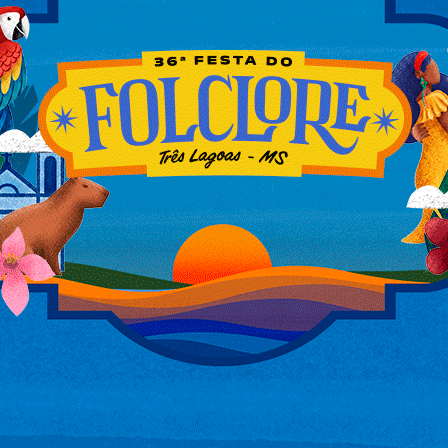
 idade, sendo que esses devem estar
entimento da vacinação. Caso esses (pais
acompanhante maior de idade deve levar o
elos pais ou responsável) na data da
e Nascimento) e carteira SUS da criança.
 a criança tem mais de 15 dias desde a
 contra Covid-19. O mesmo deve ser
após a vacinação contra covid-19, ou seja,
e Pérez Tabox, 444 – Centro.