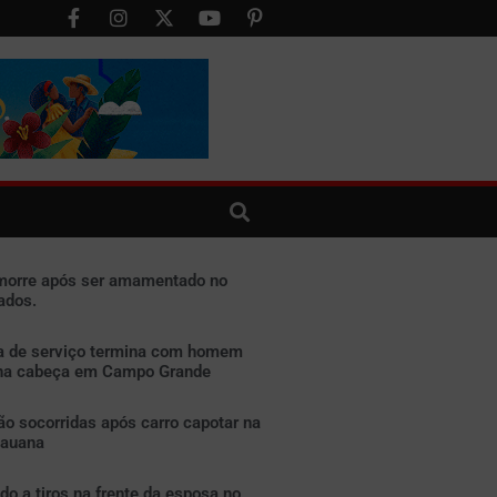
morre após ser amamentado no
ados.
a de serviço termina com homem
o na cabeça em Campo Grande
ão socorridas após carro capotar na
dauana
o a tiros na frente da esposa no