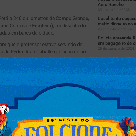
Aero Rancho
25 de abril de 2023
orã a 346 quilômetros de Campo Grande,
Casal tenta sequest
muito dinheiro no e
aos Crimes de Fronteira), foi descoberto
25 de junho de 2024
tadas em bares da cidade.
Polícia apreende 
em bagageiro de ô
am que o professor estava servindo de
26 de janeiro de 2024
ha de Pedro Juan Caballero, e seria de um
buída para outros estados do país.
e R$ 1 mil, o que chamou a atenção, além
sse o delegado. Ainda segundo informações,
terior cerca de 50 quilos da droga. Não se
emana para guardar a cocaína, mas foi
sa onde estava armazenada a pasta base
cerca de seis meses, e ele usava o local