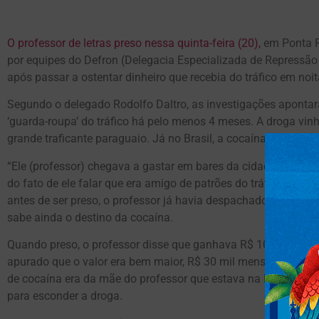
O professor de letras preso nessa quinta-feira (20),
em Ponta P
por equipes do Defron (Delegacia Especializada de Repressão 
após passar a ostentar dinheiro que recebia do tráfico em noi
Segundo o delegado Rodolfo Daltro, as investigações apontar
‘guarda-roupa’ do tráfico há pelo menos 4 meses. A droga vin
grande traficante paraguaio. Já no Brasil, a cocaína era distri
“Ele (professor) chegava a gastar em bares da cidade mais d
do fato de ele falar que era amigo de patrões do tráfico”, di
antes de ser preso, o professor já havia despachado no dia an
sabe ainda o destino da cocaína.
Quando preso, o professor disse que ganhava R$ 10 mil por s
apurado que o valor era bem maior, R$ 30 mil mensais. A ca
de cocaína era da mãe do professor que estava na Espanha há 
para esconder a droga.