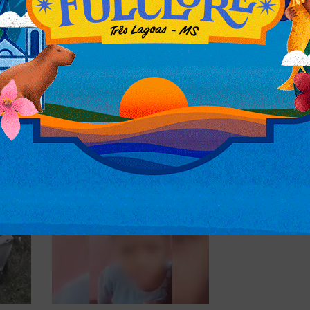
lhões. Nos tabletes da droga apreendidos
e a polícia, o professor formado em
a a Defron, onde o entorpecente foi