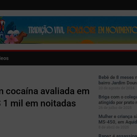
deos
Bebê de 8 meses 
bairro Jardim Dour
20 de agosto de 2024
m cocaína avaliada em
Briga com o coleg
 1 mil em noitadas
atingido por prat
26 de julho de 2025
Mulher e criança s
MS-450, em Aqui
8 de abril de 2025
Rapaz é assassinad