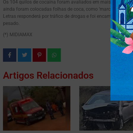
Os 104 quilos de cocaína foram avaliados em mais de R$ 2 mi
ainda foram colocadas folhas de coca, como ‘marca’. Conform
Letras responderá por tráfico de drogas e foi encaminhado par
pesado.
(*) MIDIAMAX
Artigos Relacionados