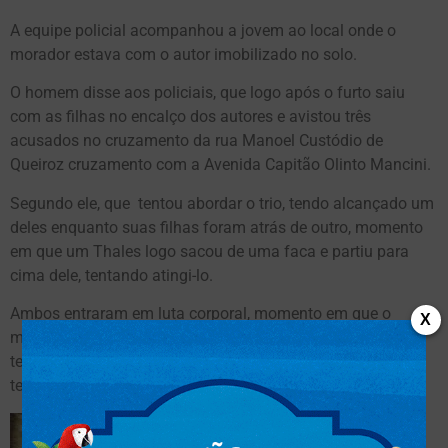
A equipe policial acompanhou a jovem ao local onde o
morador estava com o autor imobilizado no solo.
O homem disse aos policiais, que logo após o furto saiu
com as filhas no encalço dos autores e avistou três
acusados no cruzamento da rua Manoel Custódio de
Queiroz cruzamento com a Avenida Capitão Olinto Mancini.
Segundo ele, que tentou abordar o trio, tendo alcançado um
deles enquanto suas filhas foram atrás de outro, momento
em que um Thales logo sacou de uma faca e partiu para
cima dele, tentando atingi-lo.
Ambos entraram em luta corporal, momento em que o
X
morador conseguiu tomar a faca, porém Thales continuou
tentando pegar o instrumento, e acabou sendo atingindo, e
tentou fugir em seguida.