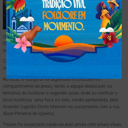
O morador deixou a faca no local e saiu ao encontro das
filhas que haviam ido atrás do segundo autor, tendo as
localizado parado junto a elas.
Conforme o morador, o autor ainda tentou evadir, porém foi
imobilizou no solo até a chegada da equipe policial.
No local, o marginal foi algemado e colocado no
compartimento de preso, tendo a equipe deslocado na
tentativa de localizar o segundo autor, onde ao verificar o
local localizou uma faca no solo, sendo apreendida, pela
Avenida Capitão Olinto Mancini no cruzamento com a rua
Alaor Pimenta de Queiroz.
Thales foi localizado caído no solo ainda com sinais vitais,