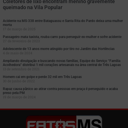
Coletores de lixo encontram menino gravemente
queimado na Vila Popular
Acidente na MS-338 entre Bataguassu e Santa Rita do Pardo deixa uma mulher
morta
17 de março de 2025
Passageiro mata taxista, rouba carro para perseguir ex-mulher e sofre acidente
27 de fevereiro de 2023
Adolescente de 13 anos morre atingido por tiro no Jardim das Hortências
4 de maio de 2024
Ampliando divulgação e buscando novas famílias, Equipe do Serviço “Família
Acolhedora” distribui 1 mil corações artesanais na área central de Três Lagoas
13 de setembro de 2021
Homem cai em golpe e perde 32 mil em Três Lagoas
30 de junho de 2022
Rapaz causa pânico ao atirar contra pessoas em praça é perseguido e acaba
preso pela PM
19 de março de 2024