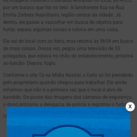
As imagens mostram o bandido entrando no local, às 4h23,
por um buraco que fez no teto. A lanchonete fica na Rua
Emília Zerbete Napolitano, região central da cidade. Já
dentro, ele passa a vasculhar em busca de objetos para
furtar, separa algumas coisas e coloca em uma caixa.
Ele sai do local com os itens, mas retorna às 5h34 em busca
de mais coisas. Dessa vez, pegou uma televisão de 55
polegadas, que estava no chão do estabelecimento, próxima
ao balcão. Depois, fugiu.
Conforme o site Tá na Mídia Naviraí, o furto só foi percebido
pelo proprietário quando chegou para trabalhar. Ele ainda
informou que não é a primeira vez que o local é alvo de
bandido. De posse das imagens das câmeras de segurança,
o dono procurou a delegacia de polícia e registrou o furto.
X
fonte:
Campo Grande News