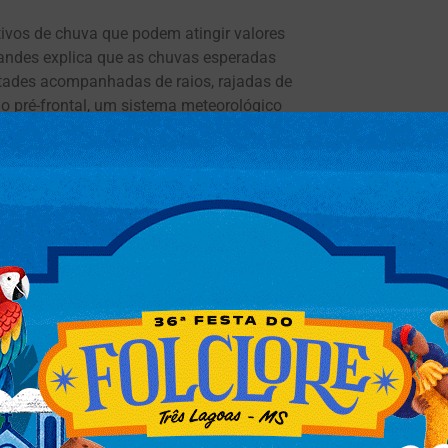
vos de chuva que podem atingir valores
andes explica que as chuvas esperadas
tades acompanhadas de raios, rajadas de
o pré-frontal, um sistema meteorológico
huvas, principalmente nas regiões centro-sul
dade