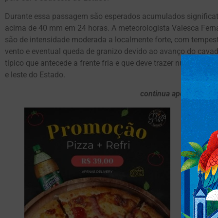
Durante essa passagem são esperados acumulados significati
acima de 40 mm em 24 horas. A meteorologista Valesca Fern
são de intensidade moderada a localmente forte, com tempes
vento e eventual queda de granizo devido ao avanço do cavad
típico que antecede a frente fria e que deve trazer nuvens e c
e leste do Estado.
continua após publici