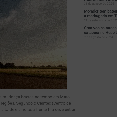
18 de março de 2026
Morador tem bateri
a madrugada em T
13 de setembro de 202
Com vacina atrasa
catapora no Hospit
7 de agosto de 2024
 uma mudança brusca no tempo em Mato
 regiões. Segundo o Cemtec (Centro de
arde e a noite, a frente fria deve entrar