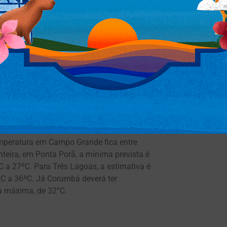
xos níveis, aliado a formação de um sistema
 com deslocamento para a região sul do
 afirma a meteorologista, que coordena o
temperatura em Campo Grande fica entre
nteira, em Ponta Porã, a mínima prevista é
 a 27ºC. Para Três Lagoas, a estimativa é
C a 36ºC. Já Corumbá deverá ter
a máxima, de 32°C.