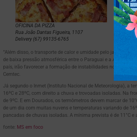
OFICINA DA PIZZA
Rua João Dantas Figueira, 1107
Delivery (67) 99135-6765
“Além disso, o transporte de calor e umidade pelo jato de bai
de baixa pressão atmosférica entre o Paraguai e a Argentina
país, irão favorecer a formação de instabilidades no Estado”,
Cemtec.
Já segundo o Inmet (Instituto Nacional de Meteorologia), a 
16ºC e 28ºC, com direito a chuva e trovoadas isoladas. Na fro
de 9ºC. E em Dourados, os termômetros devem marcar de 10°C
de um dia com muitas nuvens e temperaturas variando de 16º
pancadas de chuvas isoladas. A mínima prevista é de 11°C e 
fonte:
MS em foco