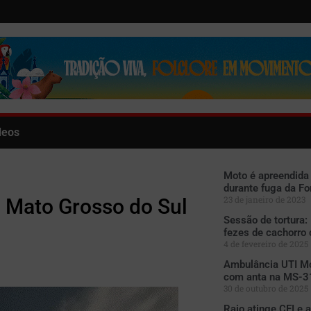
deos
Moto é apreendida
durante fuga da Fo
23 de janeiro de 2023
o Mato Grosso do Sul
Sessão de tortura:
fezes de cachorro
4 de fevereiro de 2025
Ambulância UTI Mó
com anta na MS-31
30 de outubro de 2025
Raio atinge CEI e