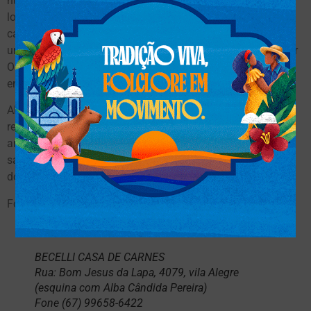
número significativo de gado e outros animais. Em outro
local apreendemos um estábulo onde havia cerca de sete
cavalos de corrida e também uma loja, um supermercado,
um cabeleireiro e outras propriedades”, explicou o promotor
Osmar Legal, que também acompanha o caso, durante
entrevista à Rádio Monumental 1080 AM.
Além de já ter prova de que a ‘agencia de pistolagem’ é a
responsável pela morte de Haylee Acevedo em outubro do
ano passado, a operação segue com investigações para
saber se o grupo também está relacionado ao assassinato
do prefeito de Pedro Juan Caballero, José Carlos Acevedo.
Fonte:
Midiamax
continua após publicidade
BECELLI CASA DE CARNES
Rua: Bom Jesus da Lapa, 4079, vila Alegre
(esquina com Alba Cândida Pereira)
Fone (67) 99658-6422