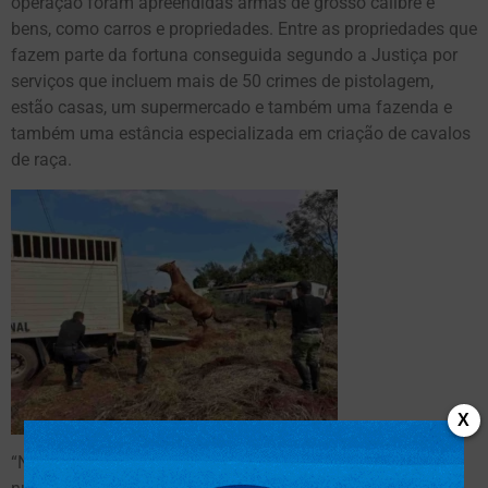
operação foram apreendidas armas de grosso calibre e
bens, como carros e propriedades. Entre as propriedades que
fazem parte da fortuna conseguida segundo a Justiça por
serviços que incluem mais de 50 crimes de pistolagem,
estão casas, um supermercado e também uma fazenda e
também uma estância especializada em criação de cavalos
de raça.
X
“Nessa operação apreendemos uma fazenda com um