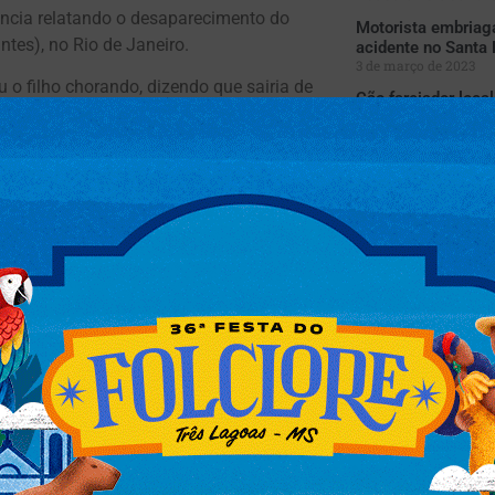
ência relatando o desaparecimento do
Motorista embriag
ntes), no Rio de Janeiro.
acidente no Santa
3 de março de 2023
 o filho chorando, dizendo que sairia de
Cão farejador loca
tonelada de maco
28 de julho de 2026
mpedisse ele de fazer o que queria.
sor de imprensa agradecendo por tudo, em
pagar, fez minha mãe chorar”. Nego foi
Delegacia de Descoberta de Paradeiros),