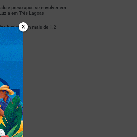
ado é preso após se envolver em
 Luzia em Três Lagoas
X
liza bunker com mais de 1,2
nha em MS