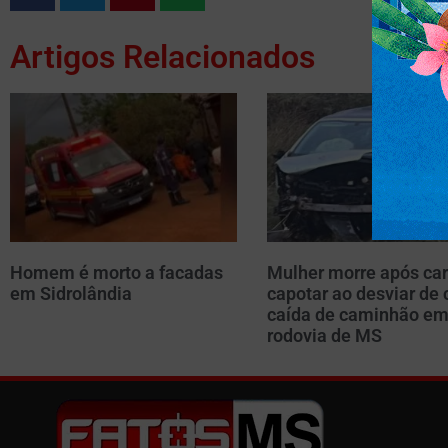
Artigos Relacionados
Homem é morto a facadas
Mulher morre após car
em Sidrolândia
capotar ao desviar de 
caída de caminhão e
rodovia de MS