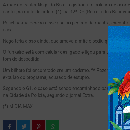
A mãe do cantor Nego do Borel registrou um boletim de ocorr
cantor, na noite de ontem (4), na 42ª DP (Recreio dos Bandeira
Roseli Viana Pereira disse que no período da manhã, encontrou
casa.
Nego teria disso ainda, que amava a mãe e pediu que ela não i
O funkeiro está com celular desligado e ligou para um asses
tom de despedida.
Um bilhete foi encontrado em um caderno. “A Fazenda vai me 
expulso do programa, acusado de estupro.
Segundo o G1, o caso está sendo encaminhado para a DDPC (
na Cidade da Polícia, segundo o jornal Extra.
(*) MIDIA MAX