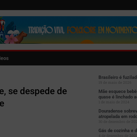
deos
Brasileiro é fuzil
19 de maio de 2026
e, se despede de
Mãe esquece bebê e
quase é linchado a
ãe
1 de maio de 2024
Douradense sobrev
atropelada em rod
30 de dezembro de 20
Gás de cozinha e d
4 de dezembro de 202