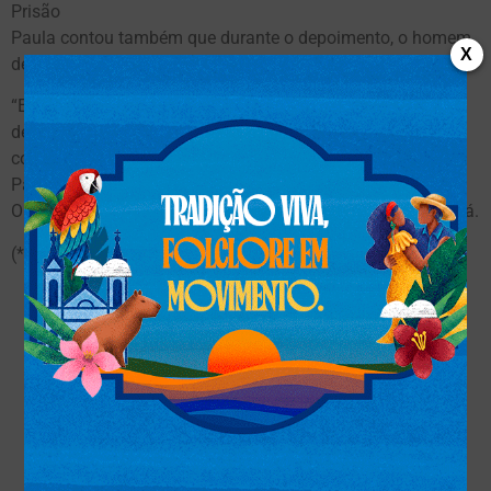
Prisão
Paula contou também que durante o depoimento, o homem
X
de 52 anos, confirmou que abusava da neta.
“Ele confessou o crime com total frieza, revelando detalhes
de como aconteceu, acreditando até na naturalidade do
comportamento dele de violentar a própria neta”, destacou
Paula.
O homem foi preso e encaminhado para o presídio de Araxá.
(*) Fonte G1 Minas Gerais