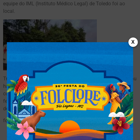
equipe do IML (Instituto Médico Legal) de Toledo foi ao
local.
X
Treze vítimas estão hospitalizadas. Inicialmente, o Consamu
havia confirmado oito mortos, mas a informação foi
corrigida para sete óbitos. O mesmo aconteceu com os
feridos, que passaram de 15 para 13, segundo a Prefeitura
de Pato Bragado.
fonte:
noticias R7