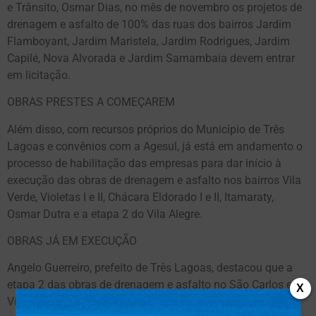
e Trânsito, Osmar Dias, no mês de novembro os projetos de
drenagem e asfalto de 100% das ruas dos bairros Jardim
Flamboyant, Jardim Maristela, Jardim Rodrigues, Jardim
Capilé, Nova Alvorada e Jardim Samambaia devem entrar
em licitação.
OBRAS PRESTES A COMEÇAREM
Além disso, com recursos próprios do Município de Três
Lagoas e convênios com a Agesul, já está em andamento o
processo de habilitação das empresas para dar início à
execução das obras de drenagem e asfalto nos bairros Vila
Verde, Violetas I e II, Chácara Eldorado I e II, Itamaraty,
Osmar Dutra e a etapa 2 do Vila Alegre.
OBRAS JÁ EM EXECUÇÃO
Angelo Guerreiro, prefeito de Três Lagoas, destacou que a
etapa 2 das obras de drenagem e asfalto no São Carlos e no
X
Vila Haro já estão a todo vapor. “Essas obras, assim como