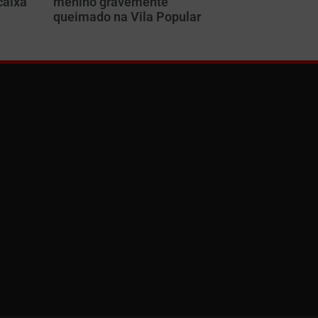
caixa
menino gravemente
m
queimado na Vila Popular