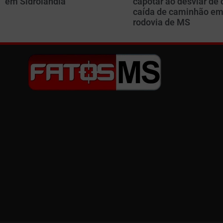
em Sidrolândia
capotar ao desviar de 
caída de caminhão e
rodovia de MS