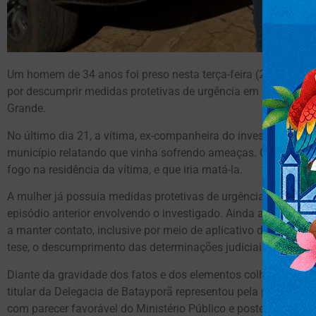
Um homem de 34 anos foi preso nesta terça-feira (26), suspe
por descumprir medidas protetivas de urgência em Batayporã
Grande.
No último dia 21, a vítima, ex-companheira do investigado, d
município relatando que vinha sofrendo ameaças. Conforme apu
fogo na residência da vítima, e que iria matá-la.
A mulher já possuía medidas protetivas de urgência deferidas 
episódio anterior envolvendo o investigado. Ainda assim, de a
a manter contato, inclusive por meio de aplicativo de mensag
tese, o descumprimento das determinações judiciais impostas
Diante da gravidade dos fatos e dos elementos colhidos durant
titular da Delegacia de Batayporã representou pela prisão pre
com parecer favorável do Ministério Público e posterior decret