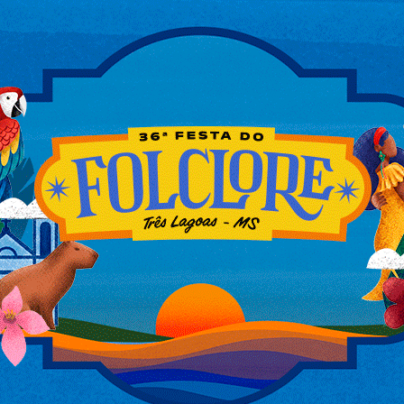
ito ameaçar a ex-companheira de morte e
, município a 310 quilômetros de Campo
e 31 anos, compareceu à delegacia do
rado, o suspeito teria dito que iria atear
pelo Poder Judiciário, em razão de
cordo com a investigação, ele teria voltado
ens, circunstâncias que caracterizam, em
.
e a investigação, a Autoridade Policial
ventiva do investigado. O pedido contou
ação pelo Poder Judiciário.