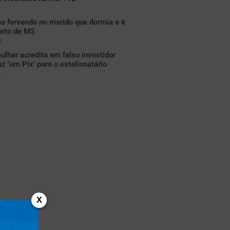
o fervendo no marido que dormia e é
erto de MS
1
lher acredita em falso investidor
z ‘um Pix’ para o estelionatário
3
X