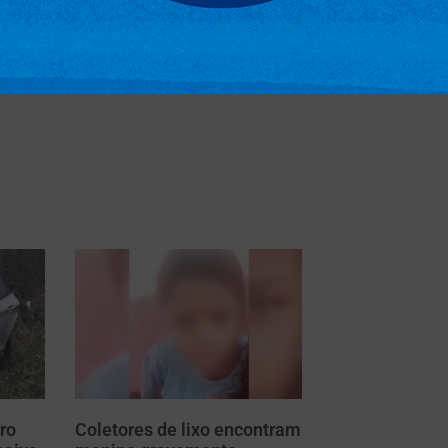
as, oportunidade em que o investigado
descumprimento de medidas protetivas de
ro
Coletores de lixo encontram