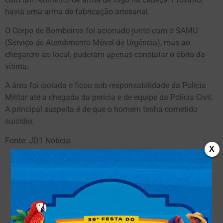
havia uma arma de fabricação artesanal.
O Corpo de Bombeiros foi acionado junto com o SAMU
(Serviço de Atendimento Móvel de Urgência), mas ao
chegarem ao local, puderam apenas constatar o óbito da
vítima.
A área foi isolada e ficou sob responsabilidade da Polícia
Militar até a chegada da perícia e de equipe da Polícia Civil.
A principal suspeita é de que o homem tenha cometido
suicídio.
Fonte: JD1 Notícia
X