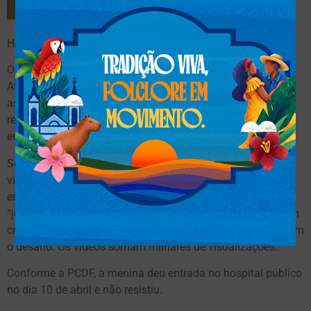
O óbito foi
declarado no
Hospital Regional de Ceilândia (HRC), no domingo (13).
O caso é investigado pela 15ª DP. O delegado responsável,
Ataliba Neto, disse que um inquérito foi aberto para apurar
as circunstâncias da morte e tentar identificar os
responsáveis pela publicação do “desafio do desodorante”
em uma rede social.
Segundo uma tia, Sarah Raissa Pereira de Castro perdeu a
vida após participar de um desafio na internet que consiste
em inalar desodorante spray pelo máximo de tempo. O
“jogo” normalmente é proposto por pessoas que incentivam
crianças e adolescentes a gravar imagens enquanto aceitam
o desafio. Os vídeos somam milhares de visualizações.
Conforme a PCDF, a menina deu entrada no hospital público
no dia 10 de abril e não resistiu.